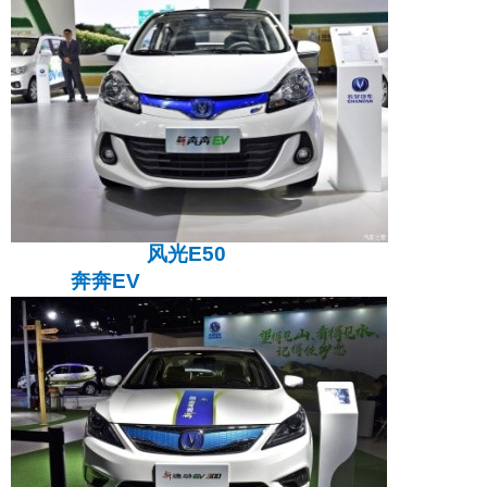
风光
E50
奔奔
EV