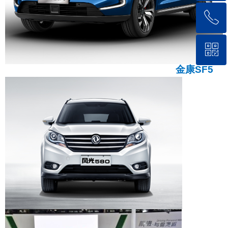
ꂅ
回到顶部
ꀥ
023-61210680
金康
SF5
微信二维码