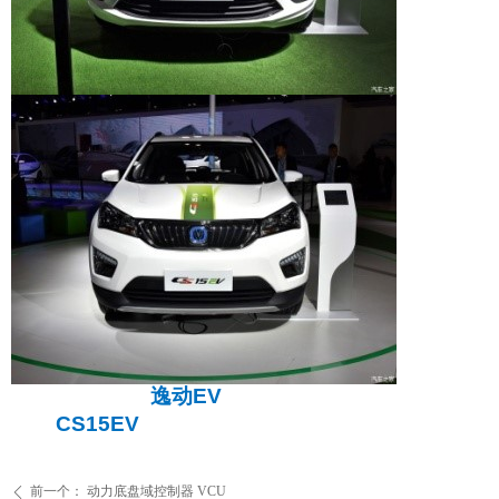
逸动
EV
CS15
EV
前一个：
动力底盘域控制器 VCU
ꄴ